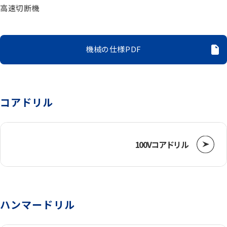
電動機器
高速切断機
送風機・集塵機・掃除機
機械の仕様PDF
水中ポンプ
コアドリル
洗浄機械
100Vコアドリル
水槽
重機
ハンマードリル
ベルトコンベアー