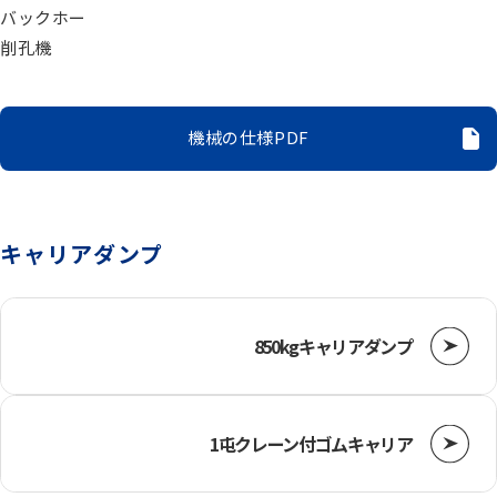
電動機器
バックホー
削孔機
送風機・集塵機・掃除機
機械の仕様PDF
水中ポンプ
洗浄機械
キャリアダンプ
水槽
850kgキャリアダンプ
重機
1屯クレーン付ゴムキャリア
ベルトコンベアー