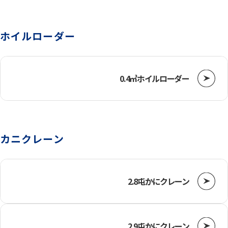
チェンソー・草刈機
ホイルローダー
投光機
0.4㎥ホイルローダー
ウィンチ
カニクレーン
荷締道具
2.8屯かにクレーン
2.9屯かにクレーン