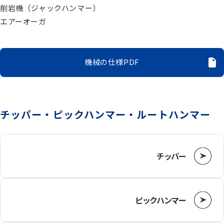
電動機器
削岩機（ジャックハンマー）
エアーオーガ
送風機・集塵機・掃除機
機械の仕様PDF
水中ポンプ
洗浄機械
チッパー・ピックハンマー・ルートハンマー
水槽
チッパー
重機
ピックハンマー
ベルトコンベアー