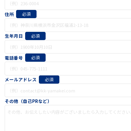
必須
住所
必須
生年月日
必須
電話番号
必須
メールアドレス
その他（自己PRなど）