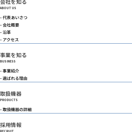
会社を知る
電動機器
ABOUT US
- 代表あいさつ
送風機・集塵機・掃除機
- 会社概要
- 沿革
- アクセス
水中ポンプ
事業を知る
BUSINESS
洗浄機械
- 事業紹介
- 選ばれる理由
水槽
取扱機器
PRODUCTS
重機
- 取扱機器の詳細
採用情報
ベルトコンベアー
RECRUIT