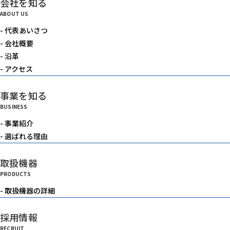
会社を知る
電動機器
ABOUT US
- 代表あいさつ
送風機・集塵機・掃除機
- 会社概要
- 沿革
- アクセス
水中ポンプ
事業を知る
BUSINESS
洗浄機械
- 事業紹介
- 選ばれる理由
水槽
取扱機器
PRODUCTS
重機
- 取扱機器の詳細
採用情報
ベルトコンベアー
RECRUIT