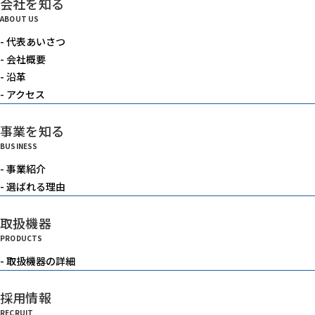
会社を知る
電動機器
ABOUT US
- 代表あいさつ
送風機・集塵機・掃除機
- 会社概要
- 沿革
- アクセス
水中ポンプ
事業を知る
BUSINESS
洗浄機械
- 事業紹介
- 選ばれる理由
水槽
取扱機器
PRODUCTS
重機
- 取扱機器の詳細
採用情報
ベルトコンベアー
RECRUIT