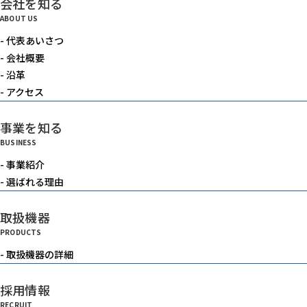
会社を知る
電動機器
ABOUT US
- 代表あいさつ
送風機・集塵機・掃除機
- 会社概要
- 沿革
- アクセス
水中ポンプ
事業を知る
BUSINESS
洗浄機械
- 事業紹介
- 選ばれる理由
水槽
取扱機器
PRODUCTS
重機
- 取扱機器の詳細
採用情報
ベルトコンベアー
RECRUIT