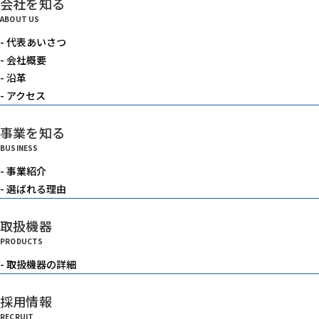
会社を知る
電動機器
ABOUT US
- 代表あいさつ
送風機・集塵機・掃除機
- 会社概要
- 沿革
- アクセス
水中ポンプ
事業を知る
BUSINESS
洗浄機械
- 事業紹介
- 選ばれる理由
水槽
取扱機器
PRODUCTS
重機
- 取扱機器の詳細
採用情報
ベルトコンベアー
RECRUIT