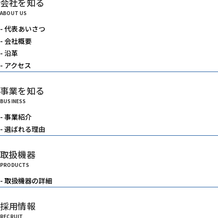
会社を知る
電動機器
ABOUT US
- 代表あいさつ
送風機・集塵機・掃除機
- 会社概要
- 沿革
- アクセス
水中ポンプ
事業を知る
BUSINESS
洗浄機械
- 事業紹介
- 選ばれる理由
水槽
取扱機器
PRODUCTS
重機
- 取扱機器の詳細
採用情報
ベルトコンベアー
RECRUIT