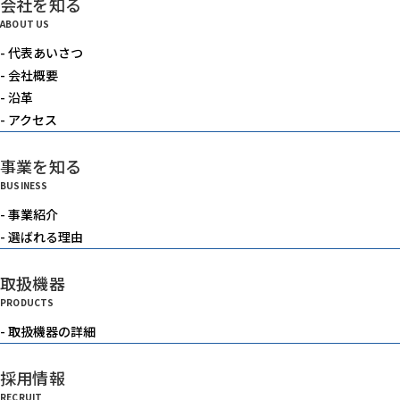
会社を知る
電動機器
ABOUT US
- 代表あいさつ
送風機・集塵機・掃除機
- 会社概要
- 沿革
- アクセス
水中ポンプ
事業を知る
BUSINESS
洗浄機械
- 事業紹介
- 選ばれる理由
水槽
取扱機器
PRODUCTS
重機
- 取扱機器の詳細
採用情報
ベルトコンベアー
RECRUIT