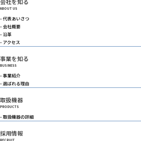
会社を知る
電動機器
ABOUT US
- 代表あいさつ
送風機・集塵機・掃除機
- 会社概要
- 沿革
- アクセス
水中ポンプ
事業を知る
BUSINESS
洗浄機械
- 事業紹介
- 選ばれる理由
水槽
取扱機器
PRODUCTS
重機
- 取扱機器の詳細
採用情報
ベルトコンベアー
RECRUIT