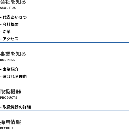
会社を知る
電動機器
ABOUT US
- 代表あいさつ
送風機・集塵機・掃除機
- 会社概要
- 沿革
- アクセス
水中ポンプ
事業を知る
BUSINESS
洗浄機械
- 事業紹介
- 選ばれる理由
水槽
取扱機器
PRODUCTS
重機
- 取扱機器の詳細
採用情報
ベルトコンベアー
RECRUIT