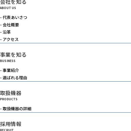
会社を知る
電動機器
ABOUT US
- 代表あいさつ
送風機・集塵機・掃除機
- 会社概要
- 沿革
- アクセス
水中ポンプ
事業を知る
BUSINESS
洗浄機械
- 事業紹介
- 選ばれる理由
水槽
取扱機器
PRODUCTS
重機
- 取扱機器の詳細
採用情報
ベルトコンベアー
RECRUIT