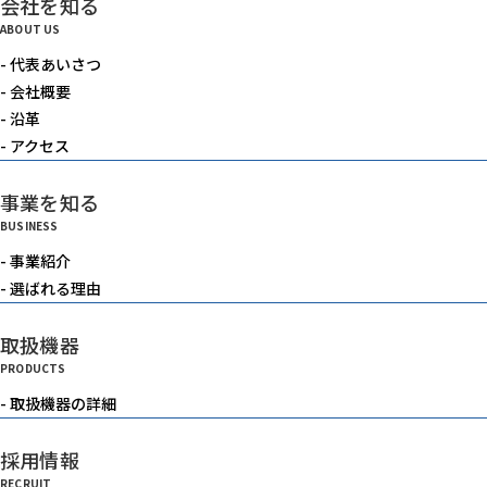
会社を知る
電動機器
ABOUT US
- 代表あいさつ
送風機・集塵機・掃除機
- 会社概要
- 沿革
- アクセス
水中ポンプ
事業を知る
BUSINESS
洗浄機械
- 事業紹介
- 選ばれる理由
水槽
取扱機器
PRODUCTS
重機
- 取扱機器の詳細
採用情報
ベルトコンベアー
RECRUIT