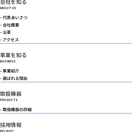
会社を知る
電動機器
ABOUT US
- 代表あいさつ
送風機・集塵機・掃除機
- 会社概要
- 沿革
- アクセス
水中ポンプ
事業を知る
BUSINESS
洗浄機械
- 事業紹介
- 選ばれる理由
水槽
取扱機器
PRODUCTS
重機
- 取扱機器の詳細
採用情報
ベルトコンベアー
RECRUIT