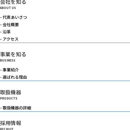
会社を知る
電動機器
ABOUT US
- 代表あいさつ
送風機・集塵機・掃除機
- 会社概要
- 沿革
- アクセス
水中ポンプ
事業を知る
BUSINESS
洗浄機械
- 事業紹介
- 選ばれる理由
水槽
取扱機器
PRODUCTS
重機
- 取扱機器の詳細
採用情報
ベルトコンベアー
RECRUIT