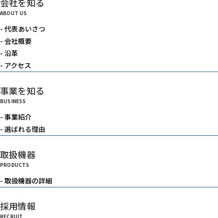
会社を知る
電動機器
ABOUT US
- 代表あいさつ
送風機・集塵機・掃除機
- 会社概要
- 沿革
- アクセス
水中ポンプ
事業を知る
BUSINESS
洗浄機械
- 事業紹介
- 選ばれる理由
水槽
取扱機器
PRODUCTS
重機
- 取扱機器の詳細
採用情報
ベルトコンベアー
RECRUIT