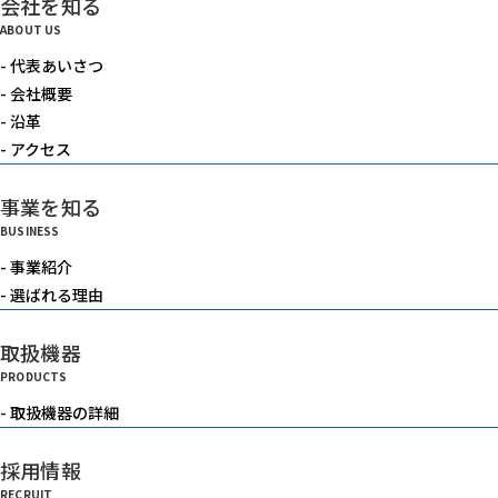
会社を知る
電動機器
ABOUT US
- 代表あいさつ
送風機・集塵機・掃除機
- 会社概要
- 沿革
- アクセス
水中ポンプ
事業を知る
BUSINESS
洗浄機械
- 事業紹介
- 選ばれる理由
水槽
取扱機器
PRODUCTS
重機
- 取扱機器の詳細
採用情報
ベルトコンベアー
RECRUIT