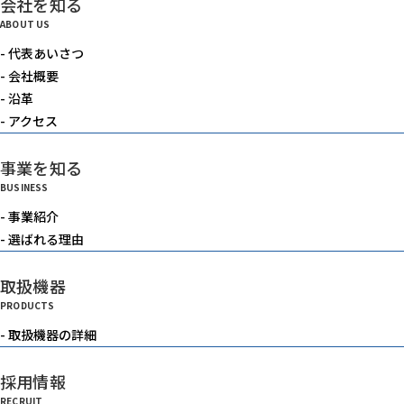
会社を知る
電動機器
ABOUT US
- 代表あいさつ
送風機・集塵機・掃除機
- 会社概要
- 沿革
- アクセス
水中ポンプ
事業を知る
BUSINESS
洗浄機械
- 事業紹介
- 選ばれる理由
水槽
取扱機器
PRODUCTS
重機
- 取扱機器の詳細
採用情報
ベルトコンベアー
RECRUIT