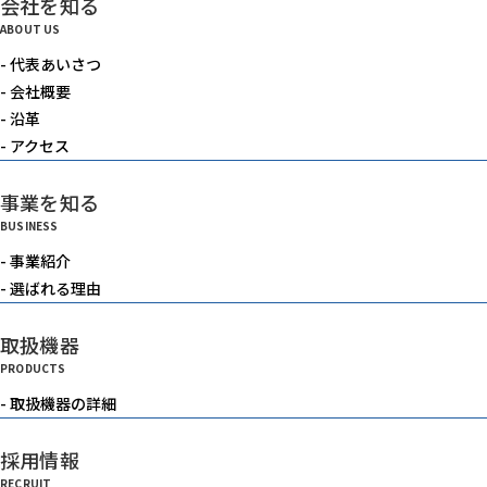
会社を知る
電動機器
ABOUT US
- 代表あいさつ
送風機・集塵機・掃除機
- 会社概要
- 沿革
- アクセス
水中ポンプ
事業を知る
BUSINESS
洗浄機械
- 事業紹介
- 選ばれる理由
水槽
取扱機器
PRODUCTS
重機
- 取扱機器の詳細
採用情報
ベルトコンベアー
RECRUIT