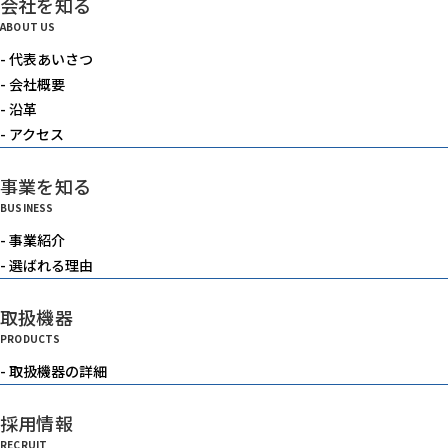
会社を知る
電動機器
ABOUT US
- 代表あいさつ
送風機・集塵機・掃除機
- 会社概要
- 沿革
- アクセス
水中ポンプ
事業を知る
BUSINESS
洗浄機械
- 事業紹介
- 選ばれる理由
水槽
取扱機器
PRODUCTS
重機
- 取扱機器の詳細
採用情報
ベルトコンベアー
RECRUIT